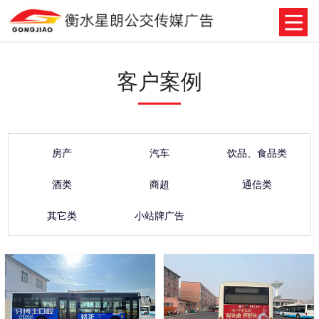
客户案例
房产
汽车
饮品、食品类
酒类
商超
通信类
其它类
小站牌广告