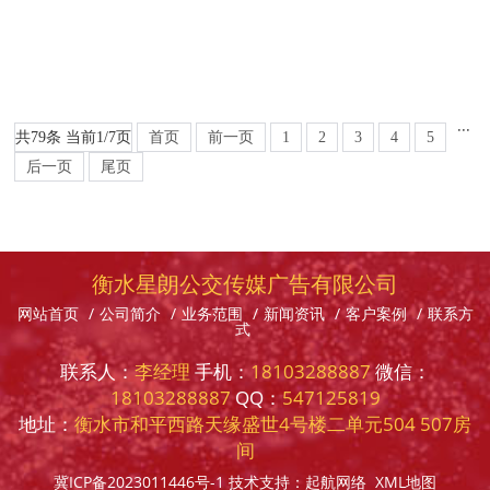
···
共79条 当前1/7页
首页
前一页
1
2
3
4
5
后一页
尾页
衡水星朗公交传媒广告有限公司
网站首页
/
公司简介
/
业务范围
/
新闻资讯
/
客户案例
/
联系方
式
联系人：
李经理
手机：
18103288887
微信：
18103288887
QQ：
547125819
地址：
衡水市和平西路天缘盛世4号楼二单元504 507房
间
冀ICP备2023011446号-1
技术支持：
起航网络
XML地图